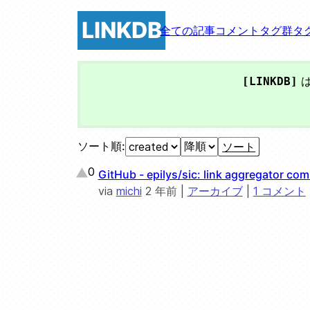
LINKDB
全ての記事
コメント
タグ群
タ
は
[LINKDB]
ソート順:
0
GitHub - epilys/sic: link aggregator co
via
michi
2 年前
|
アーカイブ
|
1 コメント