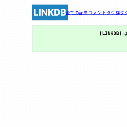
LINKDB
全ての記事
コメント
タグ群
タ
は
[LINKDB]