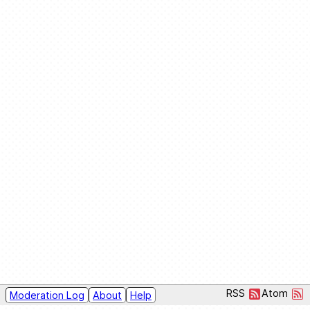
RSS
Atom
Moderation Log
About
Help