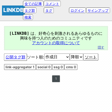
全ての記事
コメント
LINKDB
タグ群
タグ
ログイン
サインアップ
検索
は、好奇心を刺激されるあらゆるものに
[LINKDB]
興味を持つ人のためのコミュニティです
アカウントの取得について
公開タグ群
ソート順:
link-aggregator 1
social 0
ssg 0
cms 0
page
1