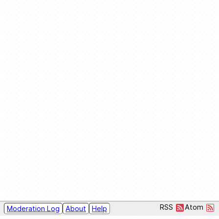
RSS
Atom
Moderation Log
About
Help