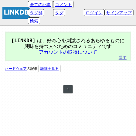
全ての記事
コメント
LINKDB
タグ群
タグ
ログイン
サインアップ
検索
は、好奇心を刺激されるあらゆるものに
[LINKDB]
興味を持つ人のためのコミュニティです
アカウントの取得について
ハードウェア
の記事
詳細を見る
page
1